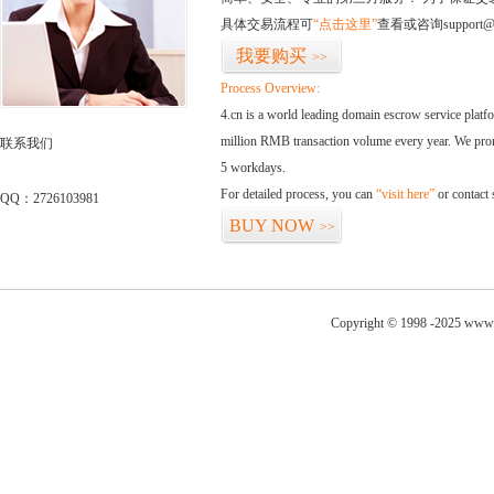
具体交易流程可
“点击这里”
查看或咨询support@
我要购买
>>
Process Overview:
4.cn is a world leading domain escrow service plat
million RMB transaction volume every year. We promi
联系我们
5 workdays.
For detailed process, you can
“visit here”
or contact
QQ：2726103981
BUY NOW
>>
Copyright © 1998 -2025 www.t