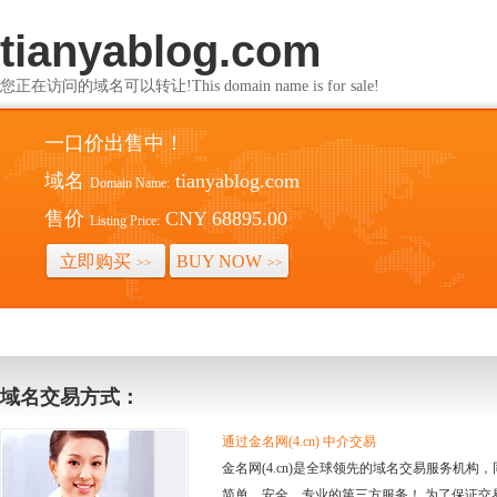
tianyablog.com
您正在访问的域名可以转让!This domain name is for sale!
一口价出售中！
域名
tianyablog.com
Domain Name:
售价
CNY 68895.00
Listing Price:
立即购买
BUY NOW
>>
>>
域名交易方式：
通过金名网(4.cn) 中介交易
金名网(4.cn)是全球领先的域名交易服务机
简单、安全、专业的第三方服务！ 为了保证交